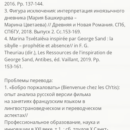
2016. Pp. 137-144.
3. Фигура исключения: интерпретация иноязычного
дневника (Мария Башкирцева –
Марина Цветаева) // Древняя и Новая Романия. СПб,
СПбГУ, 2018. Выпуск 2. Сс.153-169.
4. Marina Tsvétaïéva inspirée par George Sand : la
sibylle – prophétie et absence// in F. G.
Theuriau (dir.), Les Ressources de l'inspiration de
George Sand, Antibes, éd. Vaillant, 2019. Pp.
153-161.
Проблемы перевода:
1. «Бобро поржаловать» (Bienvenue chez les Ch’tis):
опыт анализа русской версии фильма
на занятиях французским языком в
лингвострановедческом и переводческом
аспектах//
Профессиональное образование, наука и
инновации в XXI веке, т.1. : сб. трудов Х Санкт-