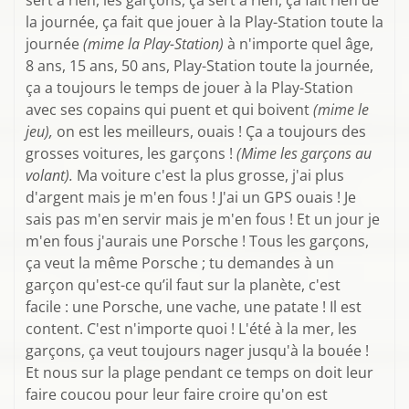
sert à rien, les garçons, ça sert à rien, ça fait rien de
la journée, ça fait que jouer à la Play-Station toute la
journée
(mime la Play-Station)
à n'importe quel âge,
8 ans, 15 ans, 50 ans, Play-Station toute la journée,
ça a toujours le temps de jouer à la Play-Station
avec ses copains qui puent et qui boivent
(mime le
jeu),
on est les meilleurs, ouais ! Ça a toujours des
grosses voitures, les garçons !
(Mime les garçons au
volant).
Ma voiture c'est la plus grosse, j'ai plus
d'argent mais je m'en fous ! J'ai un GPS ouais ! Je
sais pas m'en servir mais je m'en fous ! Et un jour je
m'en fous j'aurais une Porsche ! Tous les garçons,
ça veut la même Porsche ; tu demandes à un
garçon qu'est-ce qu’il faut sur la planète, c'est
facile : une Porsche, une vache, une patate ! Il est
content. C'est n'importe quoi ! L'été à la mer, les
garçons, ça veut toujours nager jusqu'à la bouée !
Et nous sur la plage pendant ce temps on doit leur
faire coucou pour leur faire croire qu'on est