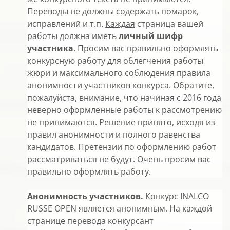
Переводы не должны содержать помарок,
исправлений и т.п.
Каждая
страница вашей
работы должна иметь
личный шифр
участника
. Просим вас правильно оформлять
конкурсную работу для облегчения работы
жюри и максимального соблюдения правила
анонимности участников конкурса. Обратите,
пожалуйста, внимание, что начиная с 2016 года
неверно оформленные работы к рассмотрению
не принимаются. Решение принято, исходя из
правил анонимности и полного равенства
кандидатов. Претензии по оформлению работ
рассматриваться не будут. Очень просим вас
правильно оформлять работу.
Анонимность участников.
Конкурс INALCO
RUSSE OPEN является анонимным. На каждой
странице перевода конкурсант