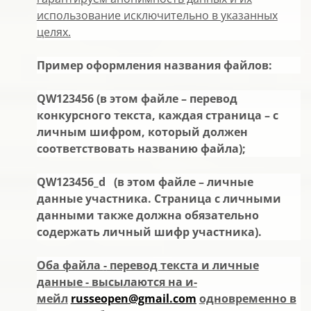
использование исключительно в указанных
целях.
Пример оформления названия файлов:
QW123456
(в этом файле – перевод
конкурсного текста, каждая страница – с
личным шифром, который должен
соответствовать названию файла);
QW
123456_
d (в этом файле – личные
данные участника. Страница с личными
данными также должна обязательно
содержать личный шифр участника).
Оба файла
-
перевод текста и личные
данные
-
высылаются на и-
мейл
russeopen@gmail.com
одновременно в