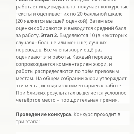
работает индивидуально: получает конкурсные
тексты и оценивает их по 20-балльной шкале
(20 является высшей оценкой). Затем все
оценки собираются и выводится средний балл
за работу.
Этап 2.
Выделяются 10 (в некоторых
случаях - больше или меньше) лучших
переводов. Все члены жюри ещё раз
оценивают эти работы. Каждый перевод
сопровождается комментарием жюри, и
работы распределяются по трём призовым
местам. На общем собрании жюри утверждает
эти места, исходя из комментариев к работе.
При близких результатах выделяется условное
четвёртое место – поощрительная премия.
Проведение конкурса
. Конкурс проходит в
три этапа: