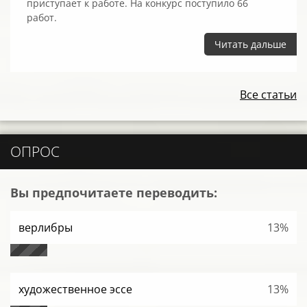
приступает к работе. На конкурс поступило 66
работ.
Читать дальше
Все статьи
ОПРОС
Вы предпочитаете переводить:
верлибры
13%
художественное эссе
13%