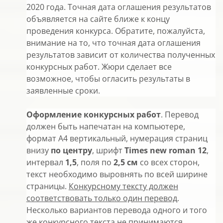
2020 года. Точная дата оглашения результатов
объявляется на сайте ближе к концу
проведения конкурса. Обратите, пожалуйста,
внимание на то, что точная дата оглашения
результатов зависит от количества полученных
конкурсных работ. Жюри сделает все
возможное, чтобы огласить результаты в
заявленные сроки.
Оформление конкурсных работ
. Перевод
должен быть напечатан на компьютере,
формат A4 вертикальный, нумерация страниц
внизу
по центру
, шрифт
Times new roman
12
,
интервал
1,5
, поля по
2,5 см
со всех сторон,
текст необходимо выровнять по всей ширине
страницы.
Конкурсному тексту должен
соответствовать только один перевод
.
Несколько вариантов перевода одного и того
же конкурсного текста не принимаются.