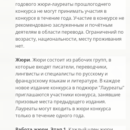
годового жюри-лауреаты прошлогоднего
конкурса не могут принимать участия в
конкурсе в течение года. Участие в конкурсе не
рекомендовано заслуженным и почётным
деятелям в области перевода. Ограничений по
возрасту, национальности, месту проживания
нет.
Жюри
. Жюри состоит из рабочих групп, в
которые входят писатели, переводчики,
лингвисты и специалисты по русскому и
французскому языкам и литературе. В каждое
новое издание конкурса в поджюри "Лауреаты"
приглашаются участники конкурса, занявшие
призовые места предыдущего издания.
Лауреаты могут входить в жюри конкурса
только в течение одного года.
Работа жюри
.
Этап 1.
Каждый член жюри