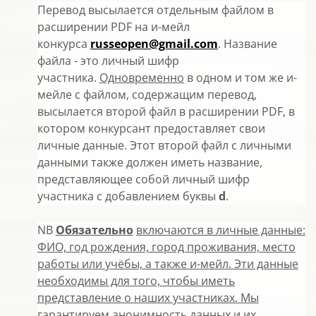
Перевод высылается отдельным файлом в
расширении PDF на и-мейл
конкурса
russeopen@gmail.com
. Название
файла - это личный шифр
участника.
Одновременно
в одном и том же и-
мейле с файлом, содержащим перевод,
высылается второй файл в расширении PDF, в
котором конкурсант предоставляет свои
личные данные. Этот второй файл с личными
данными также должен иметь название,
представляющее собой личный шифр
участника с добавлением буквы
d
.
NB
Обязательно
включаются в личные данные:
ФИО, год рождения, город проживания, место
работы или учёбы, а также и-мейл. Эти данные
необходимы для того, чтобы иметь
представление о наших участниках. Мы
гарантируем анонимность данных и их