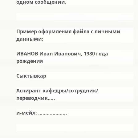
одном сообщении.
Пример оформления файла с личными
данными:
ИВАНОВ Иван Иванович, 1980 года
рождения
Сыктывкар
Аспирант кафедры/сотрудник/
переводчик…..
и-мейл: ………………..