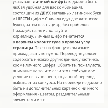
указывает
личный шифр
(это должна быть
любая удобная для вас комбинация),
состоящий из
ДВУХ
заглавных латинских
букв
и
ШЕСТИ
цифр = Сначала идут две латинские
буквы, затем шесть цифр, без пробелов.
Пожалуйста, не используйте
кириллицу. Личный шифр печатается
в
верхнем колонтитуле в правом углу
страницы
. Текст на французском языке
прикладывать не нужно. Перевод не должен
содержать никаких других данных участника,
кроме личного шифра. Обратите, пожалуйста,
внимание на то, что если это необходимое
условие не выполнено, то данный перевод
выбывает из конкурса. На переводе не должно
быть ни дополнительных картинок, ни иного
оформления - цветом, разделительными
элементами и т.п.