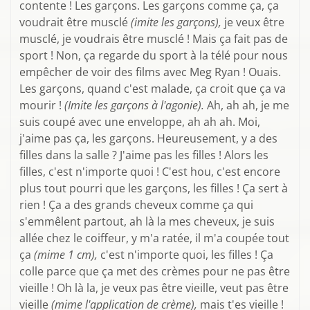
contente ! Les garçons. Les garçons comme ça, ça
voudrait être musclé
(imite les garçons),
je veux être
musclé, je voudrais être musclé ! Mais ça fait pas de
sport ! Non, ça regarde du sport à la télé pour nous
empêcher de voir des films avec Meg Ryan ! Ouais.
Les garçons, quand c'est malade, ça croit que ça va
mourir !
(Imite les garçons à l'agonie).
Ah, ah ah, je me
suis coupé avec une enveloppe, ah ah ah. Moi,
j'aime pas ça, les garçons. Heureusement, y a des
filles dans la salle ? J'aime pas les filles ! Alors les
filles, c'est n'importe quoi ! C'est hou, c'est encore
plus tout pourri que les garçons, les filles ! Ça sert à
rien ! Ça a des grands cheveux comme ça qui
s'emmêlent partout, ah là la mes cheveux, je suis
allée chez le coiffeur, y m'a ratée, il m'a coupée tout
ça
(mime 1 cm),
c'est n'importe quoi, les filles ! Ça
colle parce que ça met des crèmes pour ne pas être
vieille ! Oh là la, je veux pas être vieille, veut pas être
vieille
(mime l'application de crème),
mais t'es vieille !