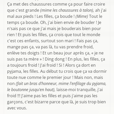
Ça met des chaussures comme ça pour faire croire
que c'est grande
(mime les chaussures à talon),
ah j'ai
mal aux pieds ! Les filles, ça boude !
(Mime)
Tout le
temps ça boude. Oh, j'ai bien envie de bouder ! Je
n'sais pas ce que j'ai mais je bouderais bien pour
rien ! Et puis les filles, ça crois que tout le monde
c'est ces enfants, surtout son mari ! Fais pas ça,
mange pas ça, va pas là, tu vas prendre froid,
enlève tes doigts ! Et un beau jour après ça, « je ne
suis pas ta mère » ! Ding dong ! En plus, les filles, ça
a toujours froid ! J'ai froid ! Si ! Alors ça dort en
pyjama, les filles. Au début tu crois que ça va dormir
toute nue comme le premier jour ! Mais non, mais
non
(fait un bras d'honneur,
mime l'enfilage du pyjama,
le boutonne jusqu'en haut),
laisse-moi tranquille, j'ai
froid !!! J'aime pas les filles et puis j'aime pas les
garçons, c'est bizarre parce que là, je suis trop bien
avec vous.