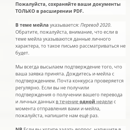
Пожалуйста, сохраняйте ваши документы
ТОЛЬКО в расширении
PDF
.
В теме мейла
указывается:
Перевод 2020
.
Обратите, пожалуйста, внимание, что если в
теме мейла указываются данные личного
характера, то такое письмо рассматриваться не
будет.
Мы всегда высылаем подтверждение того, что
ваша заявка принята. Дождитесь и-мейла с
подтверждением. Почта конкурса проверяется
регулярно. Если вы не получили
подтверждения о получении вашего перевода
и личных данных
в течение
одной
недели
с
момента отправления вами и-мейла,
пожалуйста, напишите нам ещё раз.
NB
Если вы хотите задать вопрос, напишите в