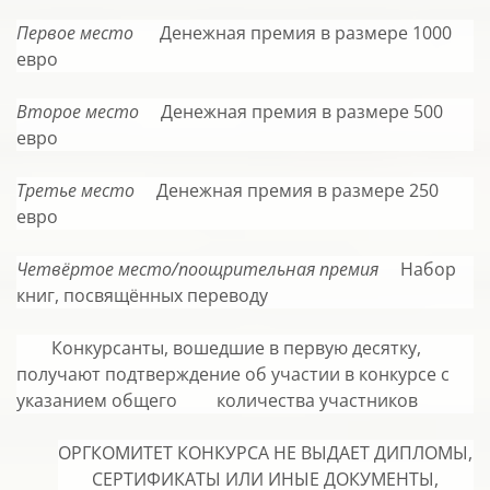
Первое место
Денежная премия в размере 1000
евро
Второе место
Денежная премия в размере 500
евро
Третье место
Денежная премия в размере 250
евро
Четвёртое место/поощрительная премия
Набор
книг, посвящённых переводу
Конкурсанты, вошедшие в первую десятку,
получают подтверждение об участии в конкурсе с
указанием общего количества участников
ОРГКОМИТЕТ КОНКУРСА НЕ ВЫДАЕТ ДИПЛОМЫ,
СЕРТИФИКАТЫ ИЛИ ИНЫЕ ДОКУМЕНТЫ,