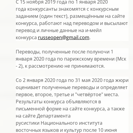
С 15 ноября 2019 года по 1 января 2020
года конкурсанты знакомятся с конкурсным
заданием (один текст), размещённым на сайте
конкурса, работают над переводом и высылают
перевод и личные данные на и-мейл
конкурса
russeopen@gmail.com
.
Переводы, полученные после полуночи 1
января 2020 года по парижскому времени (Мск
- 2), к рассмотрению не принимаются.
Со 2 января 2020 года по 31 мая 2020 года жюри
оценивает полученные переводы и определяет
первое, второе, третье и "четвёртое" места.
Результаты конкурса объявляются в
письменной форме на сайте конкурса, а также
на сайте Департамента
русистики Национального института
восточных языков и культур после 10 июня