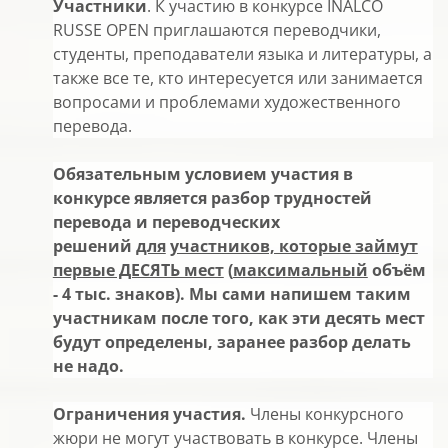
Участники
. К участию в конкурсе INALCO
RUSSE OPEN приглашаются переводчики,
студенты, преподаватели языка и литературы, а
также все те, кто интересуется или занимается
вопросами и проблемами художественного
перевода.
Обязательным условием участия в
конкурсе является разбор трудностей
перевода и переводческих
решений
для
участников, которые займут
первые ДЕСЯТЬ мест
(
максимальный
объём
- 4 тыс. знаков). Мы сами напишем таким
участникам после того, как эти десять мест
будут определены, заранее разбор делать
не надо.
Ограничения участия.
Члены конкурсного
жюри не могут участвовать в конкурсе. Члены