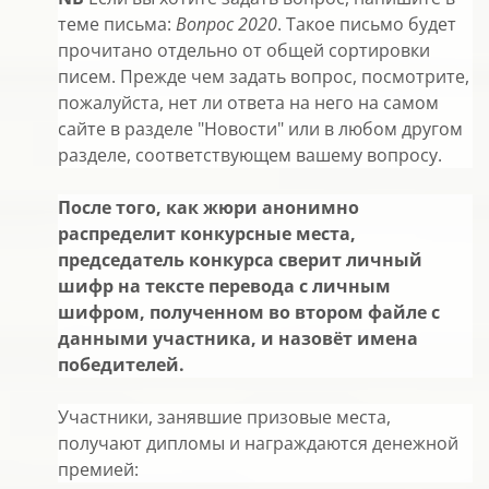
теме письма:
Вопрос 2020
. Такое письмо будет
прочитано отдельно от общей сортировки
писем. Прежде чем задать вопрос, посмотрите,
пожалуйста, нет ли ответа на него на самом
сайте в разделе "Новости" или в любом другом
разделе, соответствующем вашему вопросу.
После того, как жюри анонимно
распределит конкурсные места,
председатель конкурса сверит личный
шифр на тексте перевода с личным
шифром, полученном во втором файле с
данными участника, и назовёт имена
победителей.
Участники, занявшие призовые места,
получают дипломы и награждаются денежной
премией: