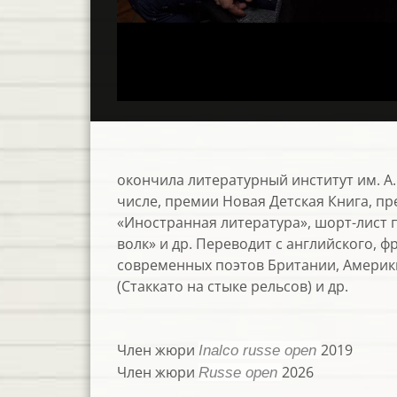
окончила литературный институт им. А.
числе, премии Новая Детская Книга, пр
«Иностранная литература», шорт-лист п
волк» и др. Переводит с английского, ф
современных поэтов Британии, Америки
(Стаккато на стыке рельсов) и др.
Член жюри
2019
Inalco russe open
Член жюри
2026
Russe open