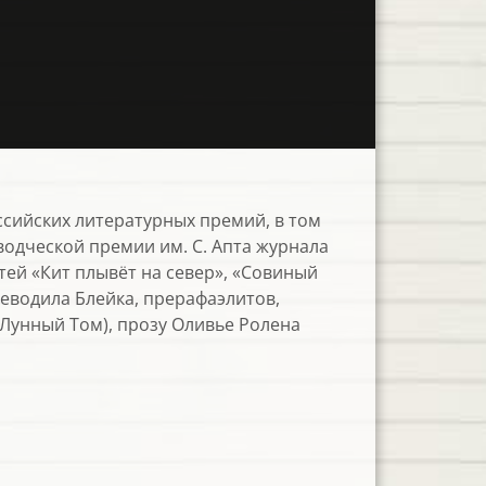
оссийских литературных премий, в том
водческой премии им. С. Апта журнала
тей «Кит плывёт на север», «Совиный
ереводила Блейка, прерафаэлитов,
(Лунный Том), прозу Оливье Ролена