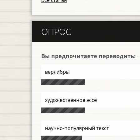
ОПРОС
Вы предпочитаете переводить:
верлибры
художественное эссе
научно-популярный текст