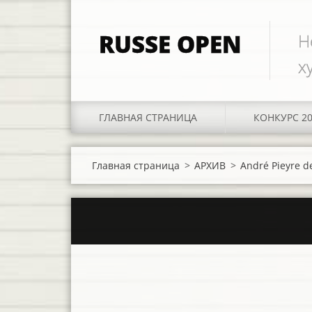
RUSSE OPEN
Н
х
ГЛАВНАЯ СТРАНИЦА
КОНКУРС 2
Главная страница
>
АРХИВ
>
André Pieyre 