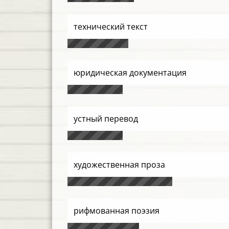
технический текст
юридическая документация
устный перевод
художественная проза
рифмованная поэзия